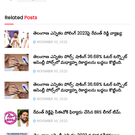
Related
Posts
తెలంగాణ ఎన్నికల పోలింగ్ 2023పై రేవంత్ రెడ్డి వ్యాఖ్య:
NOVEMBER 30, 2023
తెలంగాణ ఎన్నికల పోల్స్: షాకింగ్ 36.68% ఓటర్ టర్న్సౌట్
అసెంబ్లీ పోల్స్‌లో మధ్యాహ్న రికార్డులను బద్దలు కొట్టింది.
NOVEMBER 30, 2023
తెలంగాణ ఎన్నికల పోల్స్: షాకింగ్ 36.68% ఓటర్ టర్న్సౌట్
అసెంబ్లీ పోల్స్‌లో మధ్యాహ్న రికార్డులను బద్దలు కొట్టింది.
NOVEMBER 30, 2023
రేవంత్ రెడ్డిపై సీఈవోకి ఫిర్యాదు చేసిన BRS లీగల్ టీమ్.
NOVEMBER 30, 2023