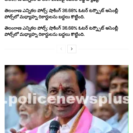
తెలంగాణ ఎన్నికల పోల్స్: షాకింగ్ 36.68% ఓటర్ టర్న్సౌట్ అసెంబ్లీ
పోల్స్‌లో మధ్యాహ్న రికార్డులను బద్దలు కొట్టింది.
తెలంగాణ ఎన్నికల పోల్స్: షాకింగ్ 36.68% ఓటర్ టర్న్సౌట్ అసెంబ్లీ
పోల్స్‌లో మధ్యాహ్న రికార్డులను బద్దలు కొట్టింది.