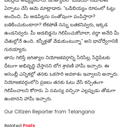
ఓటర్లను అభ్యర్థించారు. జగిత్యాలలో మీడియా సమావేశం
ఏర్పాటు చేసి ఆమె మాట్లాడారు. “ఒడిబియ్యం రూపంలో ఓట్లు
అందించి.. మీ ఆడపిల్లను సంతోషంగా పంపిస్తారా?
బతికించుకుంటారా? లేకపోతే నన్ను బతకనివ్వరు, ఇక్కడ
ఉండనివ్వరు. మీ ఆడబిడ్డను గెలిపించుకోవాలా, వద్దా అనేది మీ
చేతుల్లోనే ఉంది.. కన్నీళ్లతో వేడుకుంటున్నా” అని భావోద్వేగానికి
గురయ్యారు.
తాను గెలిస్తే జగిత్యాల నియోజకవర్గాన్ని సిరిసిల్ల, సిద్దిపేటకు
ధీటుగా అభివృద్ధి చేస్తానని బోగ శ్రావణి హామీ ఇచ్చారు. ఈ
అసెంబ్లీ ఎన్నికల్లో తనకు ఒకసారి అవకాశం ఇవ్వాలని అన్నారు.
నియోజకవర్గంలోని ప్రజలు తనకు ఓటు వేసి కచ్చితంగా
గెలిపించాలని కోరారు. ఏ సమస్య వచ్చినా ఎల్లప్పుడు తోడుగా
ఉంటానని హామీ ఇచ్చారు.
Our Citizen Reporter from Telangana
Related
Posts