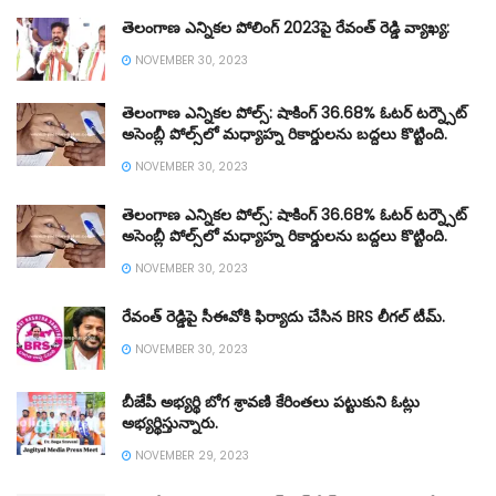
తెలంగాణ ఎన్నికల పోలింగ్ 2023పై రేవంత్ రెడ్డి వ్యాఖ్య:
NOVEMBER 30, 2023
తెలంగాణ ఎన్నికల పోల్స్: షాకింగ్ 36.68% ఓటర్ టర్న్సౌట్
అసెంబ్లీ పోల్స్‌లో మధ్యాహ్న రికార్డులను బద్దలు కొట్టింది.
NOVEMBER 30, 2023
తెలంగాణ ఎన్నికల పోల్స్: షాకింగ్ 36.68% ఓటర్ టర్న్సౌట్
అసెంబ్లీ పోల్స్‌లో మధ్యాహ్న రికార్డులను బద్దలు కొట్టింది.
NOVEMBER 30, 2023
రేవంత్ రెడ్డిపై సీఈవోకి ఫిర్యాదు చేసిన BRS లీగల్ టీమ్.
NOVEMBER 30, 2023
బీజేపీ అభ్యర్థి బోగ శ్రావణి కేరింతలు పట్టుకుని ఓట్లు
అభ్యర్థిస్తున్నారు.
NOVEMBER 29, 2023