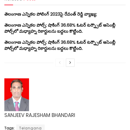
తెలంగాణ ఎన్నికల పోలింగ్ 2023పై రేవంత్ రెడ్డి వ్యాఖ్య:
తెలంగాణ ఎన్నికల పోల్స్: షాకింగ్ 36.68% ఓటర్ టర్న్సౌట్ అసెంబ్లీ
పోల్స్‌లో మధ్యాహ్న రికార్డులను బద్దలు కొట్టింది.
తెలంగాణ ఎన్నికల పోల్స్: షాకింగ్ 36.68% ఓటర్ టర్న్సౌట్ అసెంబ్లీ
పోల్స్‌లో మధ్యాహ్న రికార్డులను బద్దలు కొట్టింది.
SANJEEV RAJESHAM BHANDARI
Tags:
Telangana