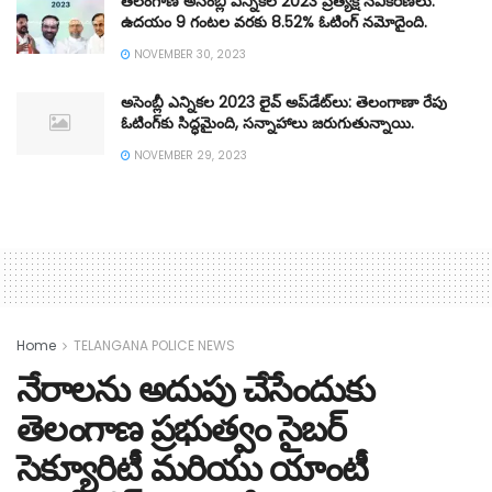
తెలంగాణ అసెంబ్లీ ఎన్నికల 2023 ప్రత్యక్ష నవీకరణలు:
ఉదయం 9 గంటల వరకు 8.52% ఓటింగ్ నమోదైంది.
NOVEMBER 30, 2023
అసెంబ్లీ ఎన్నికల 2023 లైవ్ అప్‌డేట్‌లు: తెలంగాణా రేపు
ఓటింగ్‌కు సిద్ధమైంది, సన్నాహాలు జరుగుతున్నాయి.
NOVEMBER 29, 2023
Home
TELANGANA POLICE NEWS
నేరాలను అదుపు చేసేందుకు
తెలంగాణ ప్రభుత్వం సైబర్
సెక్యూరిటీ మరియు యాంటీ