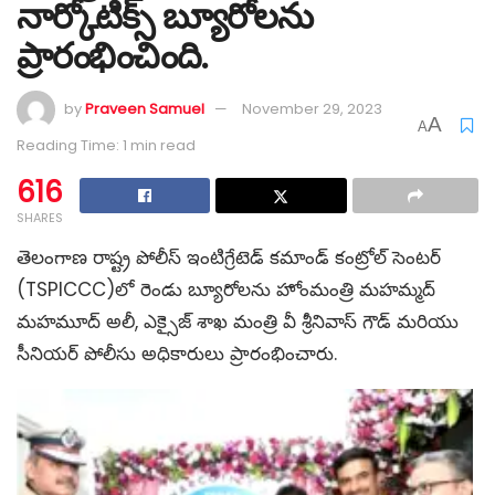
నార్కోటిక్స్ బ్యూరోలను
ప్రారంభించింది.
by
Praveen Samuel
November 29, 2023
A
A
Reading Time: 1 min read
616
SHARES
తెలంగాణ రాష్ట్ర పోలీస్ ఇంటిగ్రేటెడ్ కమాండ్ కంట్రోల్ సెంటర్
(TSPICCC)లో రెండు బ్యూరోలను హోంమంత్రి మహమ్మద్
మహమూద్ అలీ, ఎక్సైజ్ శాఖ మంత్రి వీ శ్రీనివాస్ గౌడ్ మరియు
సీనియర్ పోలీసు అధికారులు ప్రారంభించారు.