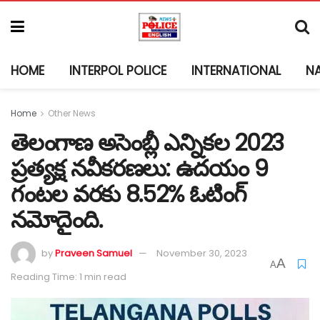
HOME
INTERPOL POLICE
INTERNATIONAL
N
Home
Other News
తెలంగాణ అసెంబ్లీ ఎన్నికల 2023
ప్రత్యక్ష నవీకరణలు: ఉదయం 9
గంటల వరకు 8.52% ఓటింగ్
నమోదైంది.
by
Praveen Samuel
November 30, 2023
A
A
Reading Time: 1 min read