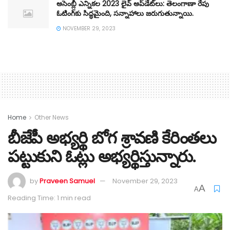
అసెంబ్లీ ఎన్నికల 2023 లైవ్ అప్‌డేట్‌లు: తెలంగాణా రేపు
ఓటింగ్‌కు సిద్ధమైంది, సన్నాహాలు జరుగుతున్నాయి.
NOVEMBER 29, 2023
Home
Other News
బీజేపీ అభ్యర్థి బోగ శ్రావణి కేరింతలు
పట్టుకుని ఓట్లు అభ్యర్థిస్తున్నారు.
by
Praveen Samuel
November 29, 2023
A
A
Reading Time: 1 min read