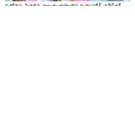
మరోవైపు మిగిలిన నాలుగు రాష్ట్రాలైన మధ్యప్రదేశ్, ఛత్తీస్‌గఢ్,
మిజోరాం, రాజస్థాన్‌లలో పోలింగ్ ముగిసింది. ఐదు రాష్ట్రాల్లోని
మొత్తం 679 సీట్ల భవితవ్యాన్ని డిసెంబర్ 3 ఆదివారం
ప్రకటించనున్నారు.
Our Citizen Reporter from Telangana
SANJEEV RAJESHAM BHANDARI
Tags:
Telangana
Related
Posts