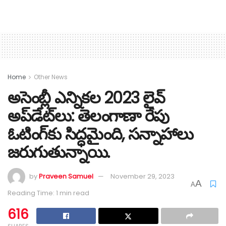
Home
Other News
అసెంబ్లీ ఎన్నికల 2023 లైవ్
అప్‌డేట్‌లు: తెలంగాణా రేపు
ఓటింగ్‌కు సిద్ధమైంది, సన్నాహాలు
జరుగుతున్నాయి.
by
Praveen Samuel
November 29, 2023
A
A
Reading Time: 1 min read
616
SHARES