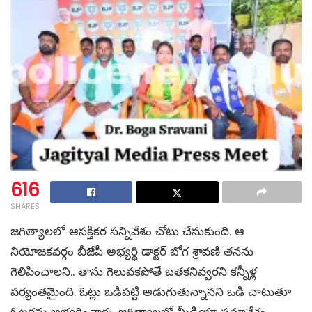
616
SHARES
జగిత్యాలలో ఆసక్తికర సన్నివేశం చోటు చేసుకుంది. ఆ
నియోజకవర్గం బీజేపీ అభ్యర్థి డాక్టర్‌ బోగ శ్రావణి తనను
గెలిపించాలని.. తాను గెలువకపోతే బతకనివ్వరని కన్నీళ్ల
పర్యంతమైంది. ఓట్లు ఒడిపట్టి అడుగుతున్నానని ఒడి చాటుతూ