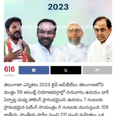
616
SHARES
తెలంగాణా ఎన్నికలు 2023 లైవ్ అప్‌డేట్‌లు: తెలంగాణలోని
మొత్తం 119 అసెంబ్లీ నియోజకవర్గాల్లో గురువారం ఉదయం భారీ
ఏర్పాట్ల మధ్య పోలింగ్ ప్రారంభమైంది. ఉదయం 7 గంటలకు
ప్రారంభమైన ఓటింగ్‌ సాయంత్రం 6 గంటలకు ముగుస్తుంది. 109
జాతీయ, ప్రాంతీయ పార్టీల నుంచి 221 మంది మహిళలు, ఒక