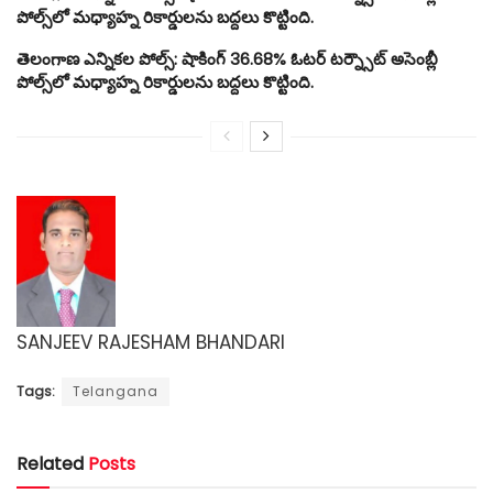
పోల్స్‌లో మధ్యాహ్న రికార్డులను బద్దలు కొట్టింది.
తెలంగాణ ఎన్నికల పోల్స్: షాకింగ్ 36.68% ఓటర్ టర్న్సౌట్ అసెంబ్లీ
పోల్స్‌లో మధ్యాహ్న రికార్డులను బద్దలు కొట్టింది.
SANJEEV RAJESHAM BHANDARI
Tags:
Telangana
Related
Posts