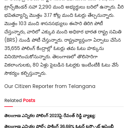
ట్రాన్స్‌జెండర్ సహా 2,290 మంది అభ్యర్థులు బరిలో ఉన్నారు. వీరి
భవితవ్యాన్ని మొత్తం 3.17 కోట్ల మంది ఓటర్లు తేల్చనున్నారు.
మొత్తం 103 మంది శాసనసభ్యులు ఈసారి తిరిగి పోటీ
చేస్తున్నారు, వారిలో ఎక్కువ మంది అధికార భారత రాష్ట్ర సమితి
(BRS) నుండి పోటీ చేస్తున్నారు. రాష్ట్రవ్యాప్తంగా ఏర్పాటు చేసిన
35,655 పోలింగ్‌ కేంద్రాల్లో ఓటర్లు తమ ఓటు హక్కును
వినియోగించుకోనున్నారు. తెలంగాణలో తొలిసారిగా
వికలాంగులకు, 80 ఏళ్లు పైబడిన ఓటర్లకు ఇంటింటికి ఓటు వేసే
సౌకర్యం కల్పిస్తున్నారు.
Our Citizen Reporter from Telangana
Related
Posts
తెలంగాణ ఎన్నికల పోలింగ్ 2023పై రేవంత్ రెడ్డి వ్యాఖ్య:
తెలంగాణ ఎన్నికల పోల్స్: షాకింగ్ 36.68% ఓటర్ టర్న్సౌట్ అసెంబ్లీ