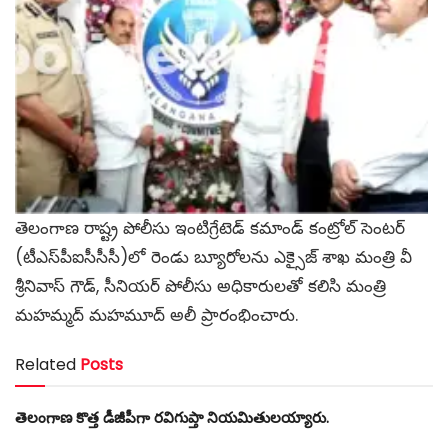
తెలంగాణ రాష్ట్ర పోలీసు ఇంటిగ్రేటెడ్ కమాండ్ కంట్రోల్ సెంటర్
(టీఎస్‌పీఐసీసీసీ)లో రెండు బ్యూరోలను ఎక్సైజ్ శాఖ మంత్రి వీ
శ్రీనివాస్ గౌడ్, సీనియర్ పోలీసు అధికారులతో కలిసి మంత్రి
మహమ్మద్ మహమూద్ అలీ ప్రారంభించారు.
Related
Posts
తెలంగాణ కొత్త డీజీపీగా రవిగుప్తా నియమితులయ్యారు.