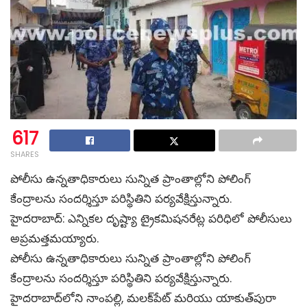
617
SHARES
పోలీసు ఉన్నతాధికారులు సున్నిత ప్రాంతాల్లోని పోలింగ్‌
కేంద్రాలను సందర్శిస్తూ పరిస్థితిని పర్యవేక్షిస్తున్నారు.
హైదరాబాద్: ఎన్నికల దృష్ట్యా ట్రైకమిషనరేట్ల పరిధిలో పోలీసులు
అప్రమత్తమయ్యారు.
పోలీసు ఉన్నతాధికారులు సున్నిత ప్రాంతాల్లోని పోలింగ్‌
కేంద్రాలను సందర్శిస్తూ పరిస్థితిని పర్యవేక్షిస్తున్నారు.
హైదరాబాద్‌లోని నాంపల్లి, మలక్‌పేట్ మరియు యాకుత్‌పురా