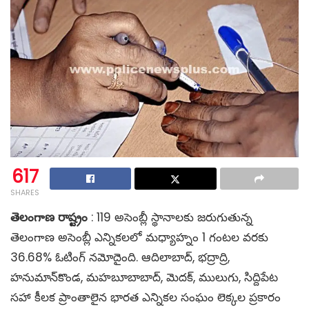
617
SHARES
తెలంగాణ రాష్ట్రం
: 119 అసెంబ్లీ స్థానాలకు జరుగుతున్న
తెలంగాణ అసెంబ్లీ ఎన్నికలలో మధ్యాహ్నం 1 గంటల వరకు
36.68% ఓటింగ్ నమోదైంది. ఆదిలాబాద్, భద్రాద్రి,
హనుమాన్‌కొండ, మహబూబాబాద్, మెదక్, ములుగు, సిద్దిపేట
సహా కీలక ప్రాంతాలైన భారత ఎన్నికల సంఘం లెక్కల ప్రకారం