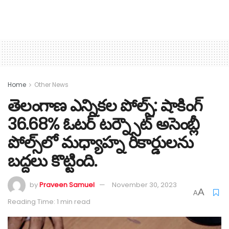
Home
Other News
తెలంగాణ ఎన్నికల పోల్స్: షాకింగ్
36.68% ఓటర్ టర్న్సౌట్ అసెంబ్లీ
పోల్స్‌లో మధ్యాహ్న రికార్డులను
బద్దలు కొట్టింది.
by
Praveen Samuel
November 30, 2023
A
A
Reading Time: 1 min read