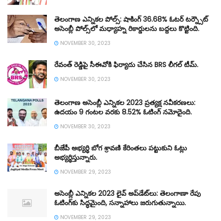
తెలంగాణ ఎన్నికల పోల్స్: షాకింగ్ 36.68% ఓటర్ టర్న్సౌట్
అసెంబ్లీ పోల్స్‌లో మధ్యాహ్న రికార్డులను బద్దలు కొట్టింది.
NOVEMBER 30, 2023
రేవంత్ రెడ్డిపై సీఈవోకి ఫిర్యాదు చేసిన BRS లీగల్ టీమ్.
NOVEMBER 30, 2023
తెలంగాణ అసెంబ్లీ ఎన్నికల 2023 ప్రత్యక్ష నవీకరణలు:
ఉదయం 9 గంటల వరకు 8.52% ఓటింగ్ నమోదైంది.
NOVEMBER 30, 2023
బీజేపీ అభ్యర్థి బోగ శ్రావణి కేరింతలు పట్టుకుని ఓట్లు
అభ్యర్థిస్తున్నారు.
NOVEMBER 29, 2023
అసెంబ్లీ ఎన్నికల 2023 లైవ్ అప్‌డేట్‌లు: తెలంగాణా రేపు
ఓటింగ్‌కు సిద్ధమైంది, సన్నాహాలు జరుగుతున్నాయి.
NOVEMBER 29, 2023