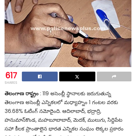
617
SHARES
తెలంగాణ రాష్ట్రం
: 119 అసెంబ్లీ స్థానాలకు జరుగుతున్న
తెలంగాణ అసెంబ్లీ ఎన్నికలలో మధ్యాహ్నం 1 గంటల వరకు
36.68% ఓటింగ్ నమోదైంది. ఆదిలాబాద్, భద్రాద్రి,
హనుమాన్‌కొండ, మహబూబాబాద్, మెదక్, ములుగు, సిద్దిపేట
సహా కీలక ప్రాంతాలైన భారత ఎన్నికల సంఘం లెక్కల ప్రకారం