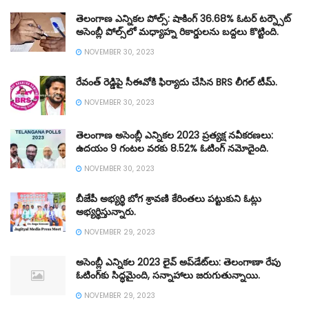
తెలంగాణ ఎన్నికల పోల్స్: షాకింగ్ 36.68% ఓటర్ టర్న్సౌట్
అసెంబ్లీ పోల్స్‌లో మధ్యాహ్న రికార్డులను బద్దలు కొట్టింది.
NOVEMBER 30, 2023
రేవంత్ రెడ్డిపై సీఈవోకి ఫిర్యాదు చేసిన BRS లీగల్ టీమ్.
NOVEMBER 30, 2023
తెలంగాణ అసెంబ్లీ ఎన్నికల 2023 ప్రత్యక్ష నవీకరణలు:
ఉదయం 9 గంటల వరకు 8.52% ఓటింగ్ నమోదైంది.
NOVEMBER 30, 2023
బీజేపీ అభ్యర్థి బోగ శ్రావణి కేరింతలు పట్టుకుని ఓట్లు
అభ్యర్థిస్తున్నారు.
NOVEMBER 29, 2023
అసెంబ్లీ ఎన్నికల 2023 లైవ్ అప్‌డేట్‌లు: తెలంగాణా రేపు
ఓటింగ్‌కు సిద్ధమైంది, సన్నాహాలు జరుగుతున్నాయి.
NOVEMBER 29, 2023