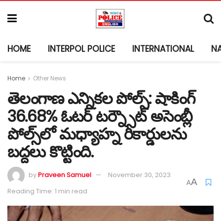
HOME
INTERPOL POLICE
INTERNATIONAL
N
Home
Other News
తెలంగాణ ఎన్నికల పోల్స్: షాకింగ్
36.68% ఓటర్ టర్న్సౌట్ అసెంబ్లీ
పోల్స్‌లో మధ్యాహ్న రికార్డులను
బద్దలు కొట్టింది.
by
Praveen Samuel
November 30, 2023
A
A
Reading Time: 1 min read