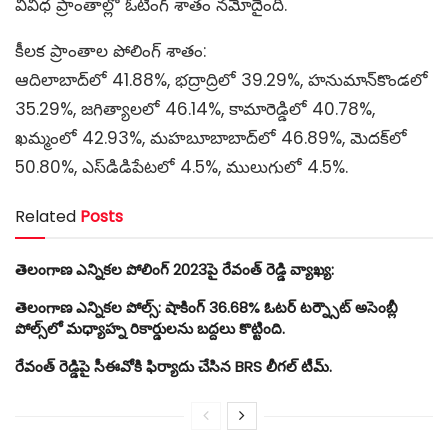
వివిధ ప్రాంతాల్లో ఓటింగ్ శాతం నమోదైంది.
‌కీలక ప్రాంతాల పోలింగ్ శాతం:
ఆదిలాబాద్‌లో 41.88%, భద్రాద్రిలో 39.29%, హనుమాన్‌కొండలో
35.29%, జగిత్యాలలో 46.14%, కామారెడ్డిలో 40.78%,
ఖమ్మంలో 42.93%, మహబూబాబాద్‌లో 46.89%, మెదక్‌లో
50.80%, ఎస్‌డిడిపేటలో 4.5%, ములుగులో 4.5%.
Related
Posts
తెలంగాణ ఎన్నికల పోలింగ్ 2023పై రేవంత్ రెడ్డి వ్యాఖ్య:
తెలంగాణ ఎన్నికల పోల్స్: షాకింగ్ 36.68% ఓటర్ టర్న్సౌట్ అసెంబ్లీ
పోల్స్‌లో మధ్యాహ్న రికార్డులను బద్దలు కొట్టింది.
రేవంత్ రెడ్డిపై సీఈవోకి ఫిర్యాదు చేసిన BRS లీగల్ టీమ్.