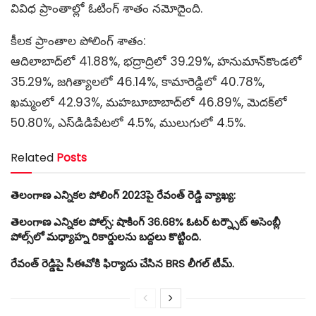
వివిధ ప్రాంతాల్లో ఓటింగ్ శాతం నమోదైంది.
‌కీలక ప్రాంతాల పోలింగ్ శాతం:
ఆదిలాబాద్‌లో 41.88%, భద్రాద్రిలో 39.29%, హనుమాన్‌కొండలో
35.29%, జగిత్యాలలో 46.14%, కామారెడ్డిలో 40.78%,
ఖమ్మంలో 42.93%, మహబూబాబాద్‌లో 46.89%, మెదక్‌లో
50.80%, ఎస్‌డిడిపేటలో 4.5%, ములుగులో 4.5%.
Related
Posts
తెలంగాణ ఎన్నికల పోలింగ్ 2023పై రేవంత్ రెడ్డి వ్యాఖ్య:
తెలంగాణ ఎన్నికల పోల్స్: షాకింగ్ 36.68% ఓటర్ టర్న్సౌట్ అసెంబ్లీ
పోల్స్‌లో మధ్యాహ్న రికార్డులను బద్దలు కొట్టింది.
రేవంత్ రెడ్డిపై సీఈవోకి ఫిర్యాదు చేసిన BRS లీగల్ టీమ్.